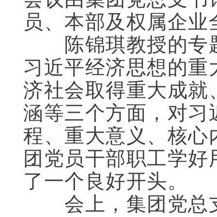
员、本部及权属企业
陈锦琪教授的专题
习近平经济思想的重
济社会取得重大成就
涵等三个方面，对习
程、重大意义、核心
团党员干部职工学好
了一个良好开头。
会上，集团党总支