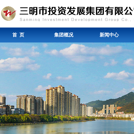
首 页
集团概况
新闻中心