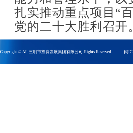
扎实推动重点项目“
党的二十大胜利召开
Copyright © All 三明市投资发展集团有限公司 Rights Reserved.
闽IC
技术支持:云创集成