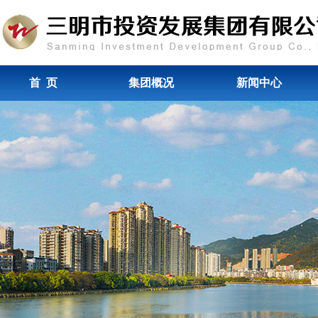
首 页
集团概况
新闻中心