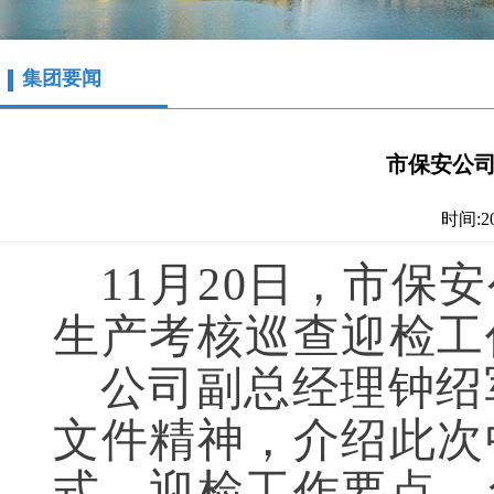
集团要闻
市保安公
时间:202
11月20日，市
生产考核巡查迎检工
公司副总经理钟绍
文件精神，介绍此次
式、迎检工作要点、