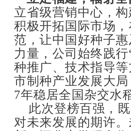
立省级营销中心，构
积极开拓国际市场，
范，让中国好种子惠
力量，公司始终践行
种推广、技术指导等
市制种产业发展大局
7年稳居全国杂交水
此次登榜百强，既
对未来发展的期许。