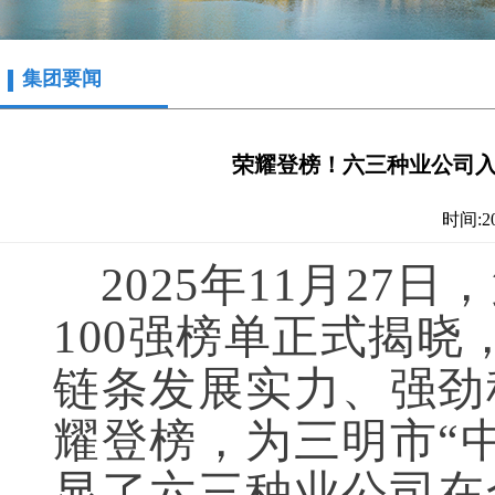
集团要闻
荣耀登榜！六三种业公司入
时间:202
2025年11月2
100强榜单正式揭
链条发展实力、强劲
耀登榜，为三明市“
显了六三种业公司在