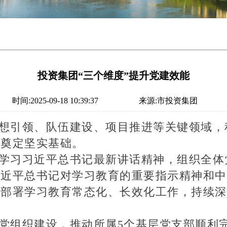
投资集团“三个维度”提升党建效能
时间:2025-09-18 10:39:37
来源:市投资集团
想引领、队伍建设、项目推进等关键领域，
展奠定坚实基础。
学习习近平总书记最新讲话精神，组织全体
习近平总书记对学习教育的重要指示精神和中
，部署学习教育常态化、长效化工作，持续深
党组织建设，推动所属5个基层党支部顺利