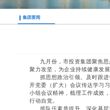
集团要闻
九月份，市投资集团聚焦思
聚力攻坚，为企业持续健康发
抓思想政治引领。
及时跟进
开党委（扩大）会议传达学习
小组会议精神，梳理工作成效
行动自觉。
抓队伍素质提升。
深化基层