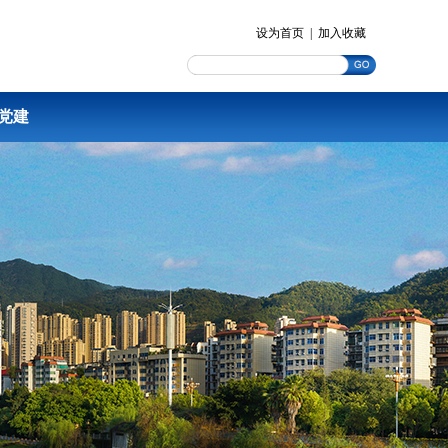
设为首页
|
加入收藏
党建