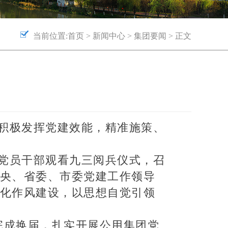
当前位置:
首页
>
新闻中心
>
集团要闻
> 正文
积极发挥党建效能，精准施策、
党员干部观看九三阅兵仪式，召
央、省委、市委党建工作领导
化作风建设，以思想自觉引领
完成换届，扎实开展公用集团党