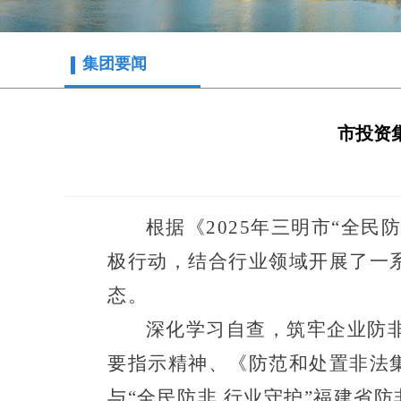
集团要闻
市投资
根据《
2025年三明市“全
极行动，结合行业领域
开展了一
态
。
深化学习自查，
筑牢企业
防
要指示精神、《防范和处置非法
与
“全民防非 行业守护”福建省