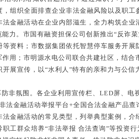
度，
组织
全面排查企业非法金融风险以及职工
非法金融活动在企业内部滋生，全力构筑企业
范能力
。
市国有融资担保公司创新推出
“反诈
册等资料；市数据集团
依托
智慧停车服务
开展
力军作用；市明源水电公司联合共建社区，结合
识
开展宣传
，以
“水利人”特有的亲和力与公信
厚防非氛围
。
各企业
利用宣传栏、
LED屏、
非法金融活动举报平台+全国合法金融产品查
非法金融活动的常见类型，列举典型案例，介
导职工群众培养
“非法举报 合法查询”
等
投资行