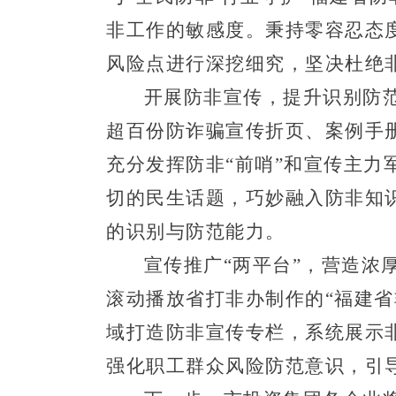
非工作的敏感度。秉持零容忍态
风险点进行深挖细究，坚决
杜绝
开展
防非宣传
，
提升识别防
超百份防诈骗宣传折页、案例手
充分发挥防非
“前哨”和宣传主
切的民生话题，巧妙融入防非知
的识别与防范能力。
宣传推广
“两平台”
，
营造浓
滚动播放省打非办制作的“福建省
域打造防非宣传专栏
，
系统展示
强化
职工群众风险防范意识
，
引