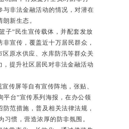
参与非法金融活动的情况
，
对潜在
清朗新生态。
菜篮子”民生宣传载体，并配套发放
防非宣传，
覆盖
近十
万
居民群众
，
市区原水供应、水库防汛
等群众关
力，提升
社区居民
对非法金融活动
电视宣传屏等自有宣传阵地，张贴、
询平台”宣传系列海报
，
在办公领
绍防范措施，普及相关法律法规，
为习惯，营造浓厚的防非氛围。