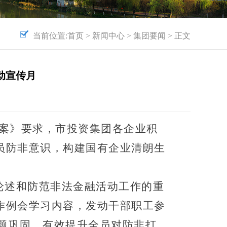
当前位置:
首页
>
新闻中心
>
集团要闻
> 正文
动宣传月
方案》要求，
市投资集团各企业积
员防非意识，构建
国有企业
清朗生
论述和防范非法金融活动工作的重
作例会
学习内容
，发动
干部职工
参
题巩固，有效提升全员对防非打