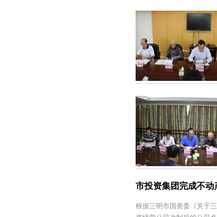
市投资集团完成不动
根据三明市国资委《关于三