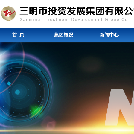
首 页
集团概况
新闻中心