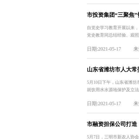
市投资集团“三聚焦
自党史学习教育开展以来，
党史教育同总结经验、观照
日期:2021-05-17
来
山东省潍坊市人大常
5月10日下午，山东省潍
就饮用水水源地保护及立法
日期:2021-05-17
来
市融资担保公司打造 
5月7日，三明市新农人协