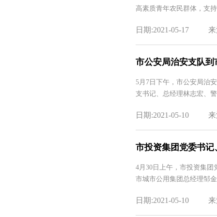
高素质青年农民群体，支持
日期:2021-05-17
来
市公安局治安支队到
5月7日下午，市公安局治
支书记、总经理林志宏、警
日期:2021-05-10
来
市投资集团党委书记、
4月30日上午，市投资集
市城市公用集团总经理邹金
日期:2021-05-10
来