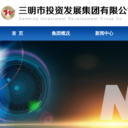
首 页
集团概况
新闻中心