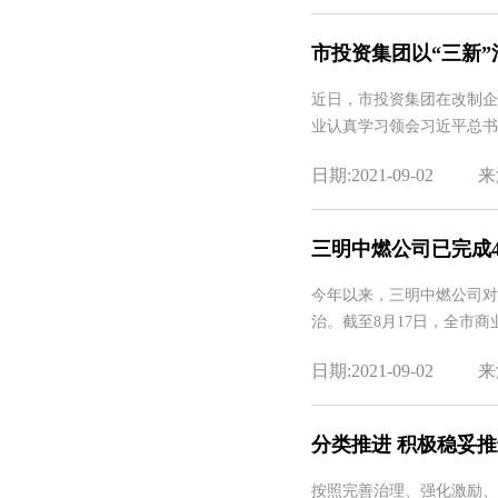
市投资集团以“三新”
近日，市投资集团在改制企
业认真学习领会习近平总书
日期:2021-09-02
来
三明中燃公司已完成
今年以来，三明中燃公司对
治。截至8月17日，全市商
日期:2021-09-02
来
分类推进 积极稳妥
按照完善治理、强化激励、