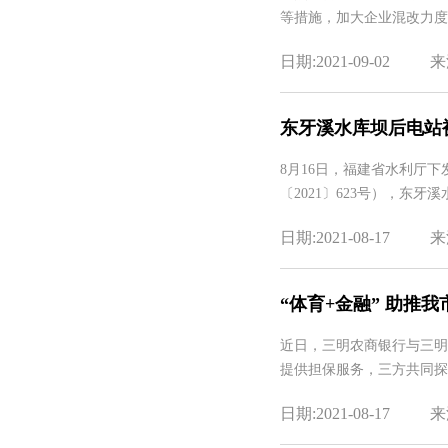
等措施，加大企业混改力度
日期:2021-09-02
来
东牙溪水库坝后电站
8月16日，福建省水利厅
〔2021〕623号），东
日期:2021-08-17
来
“体育+金融” 助推
近日，三明农商银行与三明
提供担保服务，三方共同探
日期:2021-08-17
来