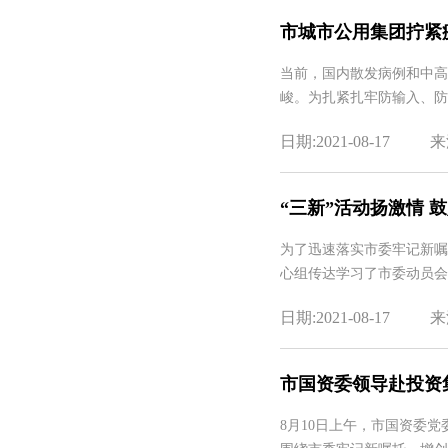
市城市公用集团拧紧
当前，国内散发病例和中高
峻。为扎紧扎牢防输入、防
日期:2021-08-17
来
“三新”活动扬激情 
为了迅速落实市委牢记新嘱
心组传达学习了市委动员会
日期:2021-08-17
来
市国资委领导赴投资
8月10日上午，市国资委