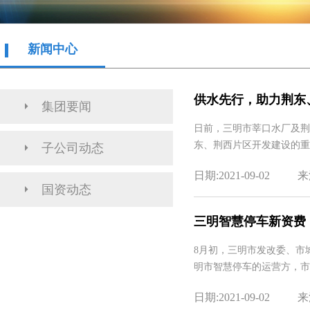
新闻中心
供水先行，助力荆东
集团要闻
日前，三明市莘口水厂及荆
东、荆西片区开发建设的重
子公司动态
日期:2021-09-02
来
国资动态
三明智慧停车新资费，
8月初，三明市发改委、市
明市智慧停车的运营方，市
日期:2021-09-02
来