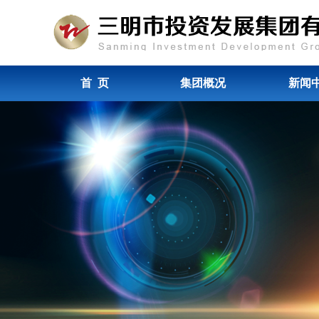
首 页
集团概况
新闻