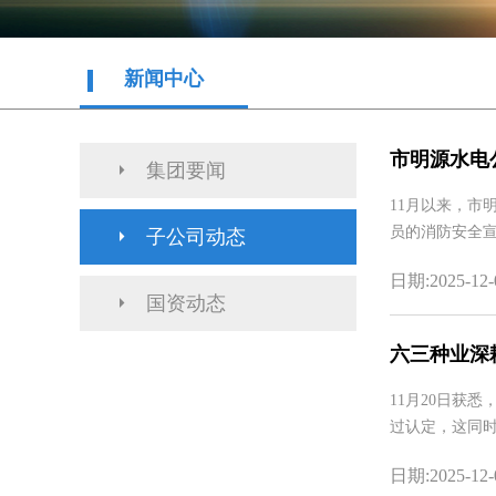
新闻中心
市明源水电
集团要闻
11月以来，市
员的消防安全宣
子公司动态
日期:2025-12-
国资动态
六三种业深
11月20日获
过认定，这同
日期:2025-12-