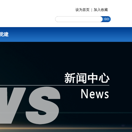
设为首页
|
加入收藏
党建