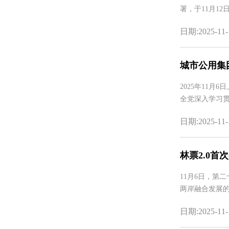
署，于11月1
日期:2025-11-
城市公用集
2025年11
全党深入学习
日期:2025-11-
林票2.0首
11月6日，第
两岸融合发展
日期:2025-11-