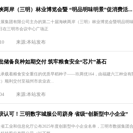
两岸（三明）林业博览会暨 “明品明味明景”促消费活...
发展集团有限公司主办的第二十届海峡两岸（三明）林业博览会暨明品明
月6日在三明市会议中心广场正
10
来源:本站发布
批储备良种如期交付 筑牢粮食安全“芯片”基石
一批承载着粮食安全重任的优质早稻种子——玖两优164，由福建六三种业
）顺利交付至福州市农业农...
04
来源:本站发布
获认可！三明数字城服公司跻身 省级“创新型中小企业”
福建省工业和信息化厅公布2025年度创新型中小企业名单，三明市数据集团