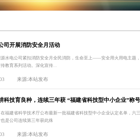
公司开展消防安全月活动
明源水电公司紧扣消防安全月全民消防，生命至上——安全用火用电主题
传教育系列活动。深化宣传...
03
来源:本站发布
耕科技育良种，连续三年获 “福建省科技型中小企业”称号
悉，在福建省科学技术厅公布最新一批福建省科技型中小企业认定名单，六
时也是公司连续第三年获此殊
03
来源:本站发布