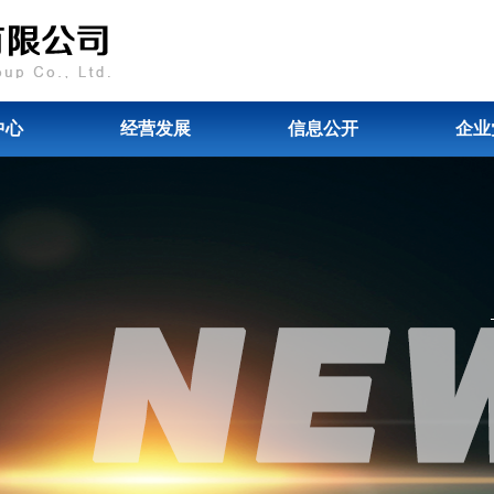
中心
经营发展
信息公开
企业