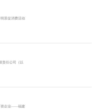
味明景促消费活动
有限责任公司（以
合资企业——福建