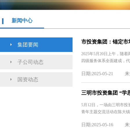
新闻中心
市投资集团：锚定市
集团要闻
2025年5月20日上午
四级服务体系全面建成，代
子公司动态
日期:2025-05-21
来
国资动态
三明市投资集团 “学思
5月12日，一场由三明市
青年主题交流活动在陈大镇
日期:2025-05-16
来