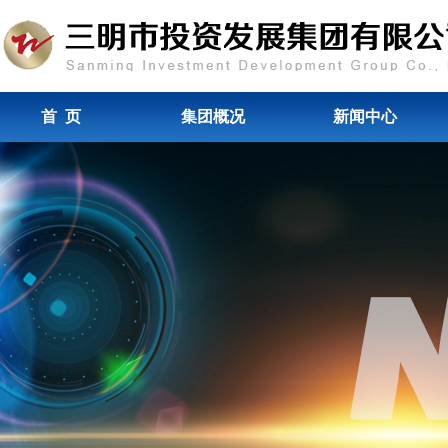
首 页
集团概况
新闻中心