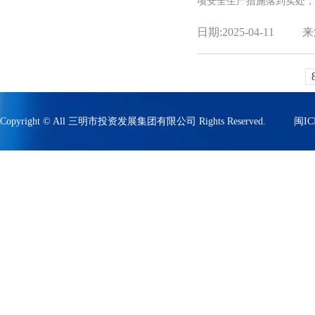
项安全生产措施落到实处，
日期:2025-04-11
来
Copyright © All 三明市投资发展集团有限公司 Rights Reserved.
闽IC
技术支持:云创集成