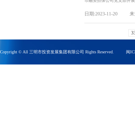
市融资担保公司党支部开展
日期:2023-11-20
来
3
Copyright © All 三明市投资发展集团有限公司 Rights Reserved.
闽IC
技术支持:云创集成