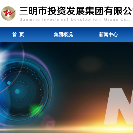
首 页
集团概况
新闻中心